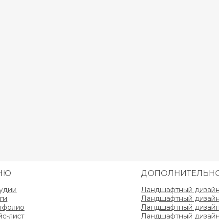
НЮ
ДОПОЛНИТЕЛЬН
тудии
Ландшафтный дизайн 
ги
Ландшафтный дизайн 
тфолио
Ландшафтный дизайн 
йс-лист
Ландшафтный дизайн 