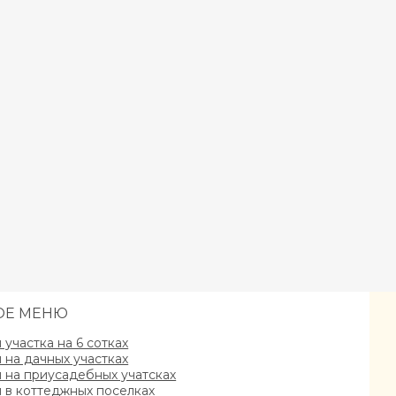
ОЕ МЕНЮ
участка на 6 сотках
на дачных участках
на приусадебных учатсках
в коттеджных поселках