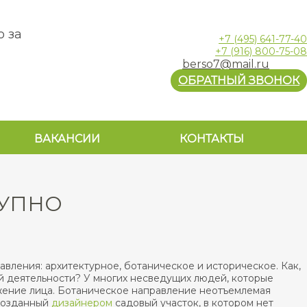
о за
+7
(495)
641-77-40
+7
(916)
800-75-08
berso7@mail.ru
ОБРАТНЫЙ ЗВОНОК
ВАКАНСИИ
КОНТАКТЫ
ТУПНО
авления: архитектурное, ботаническое и историческое. Как,
ой деятельности? У многих несведущих людей, которые
жение лица. Ботаническое направление неотъемлемая
 созданный
дизайнером
садовый участок, в котором нет