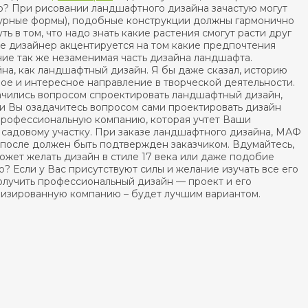
то? При рисовании ландшафтного дизайна зачастую могут
турные формы), подобные конструкции должны гармонично
ь в том, что надо знать какие растения смогут расти друг
же дизайнер акцентируется на том какие предпочтения
ение так же незаменимая часть дизайна ландшафта.
йна, как ландшафтный дизайн. Я бы даже сказал, историю
ное и интересное направление в творческой деятельности.
адачились вопросом спроектировать ландшафтный дизайн,
ли Вы озадачитесь вопросом сами проектировать дизайн
, профессиональную компанию, которая учтет Ваши
 садовому участку. При заказе ландшафтного дизайна, МАФ
 после должен быть подтвержден заказчиком. Вдумайтесь,
ожет желать дизайн в стиле 17 века или даже подобие
ию? Если у Вас присутствуют силы и желание изучать все его
получить профессиональный дизайн — проект и его
лизированную компанию – будет лучшим вариантом.