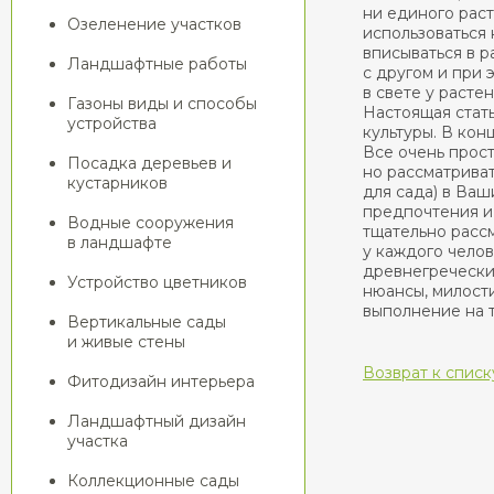
ни единого рас
Озеленение участков
использоваться
вписываться в р
Ландшафтные работы
с другом и при 
в свете у расте
Газоны виды и способы
Настоящая стать
устройства
культуры. В кон
Все очень прост
Посадка деревьев и
но рассматрива
кустарников
для сада) в Ваш
предпочтения и
Водные сооружения
тщательно расс
в ландшафте
у каждого челов
древнегреческих
Устройство цветников
нюансы, милости
выполнение на 
Вертикальные сады
и живые стены
Возврат к списк
Фитодизайн интерьера
Ландшафтный дизайн
участка
Коллекционные сады