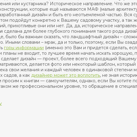
тения или кустарника? Историческое направление. Что же э
 конструкции, которые ещё называются МАФ (малые архитек
азработанный дизайн и быть его неотъемлемой частью. Вся сут
этом подойдут конкретно к Вашему садовому участку, а так 
ний, прихотливые они или нет. Да, да, историческое направл
я сделана для более глубокого понимания такого рода диза
це, было бы важным сказать, что ландшафтный дизайн – слож
о. Иными словами – мрак, да и только, поэтому, если Вы оз
ть
горы информации
(именно это Вам и придется сделать, ес
и планы не входит, то лучшее время начать искать хорошую
 сделает дизайн — проект, более всего подходящий Вашему
матриваются, делается фото или некоторый шаблон, который
ека свои желания и каждый человек в одинаковой степени м
 садов, а как
дизайнер может это воплотить
, не зная истор
 просим к книгам — самоучителям, однако, если Вы хотите 
таком же профессиональном уровне, то обращение в специа
у