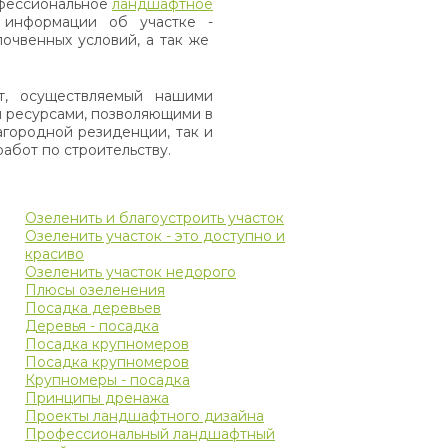
офессиональное
ландшафтное
 информации об участке -
очвенных условий, а так же
т, осуществляемый нашими
и ресурсами, позволяющими в
агородной резиденции, так и
абот по строительству.
Озеленить и благоустроить участок
Озеленить участок - это доступно и
красиво
Озеленить участок недорого
Плюсы озеленения
Посадка деревьев
Деревья - посадка
Посадка крупномеров
Посадка крупномеров
Крупномеры - посадка
Принципы дренажа
Проекты ландшафтного дизайна
Профессиональный ландшафтный