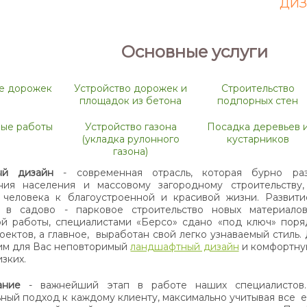
ДИЗ
Основные услуги
е дорожек
Устройство дорожек и
Строительство
площадок из бетона
подпорных стен
ые работы
Устройство газона
Посадка деревьев 
(укладка рулонного
кустарников
газона)
ый дизайн
- современная отрасль, которая бурно раз
яния населения и массовому загородному строительств
 человека к благоустроенной и красивой жизни. Развити
 в садово - парковое строительство новых материалов
й работы, специалистами «Берсо» сдано «под ключ» поря
оектов, а главное, выработан свой легко узнаваемый стиль.
им для Вас неповторимый
ландшафтный дизайн
и комфортну
зких.
ание
- важнейший этап в работе наших специалистов
ный подход к каждому клиенту, максимально учитывая все е