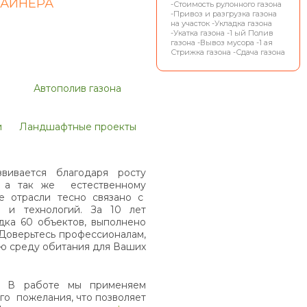
АЙНЕРА
-Стоимость рулонного газона
-Привоз и разгрузка газона
на участок -Укладка газона
-Укатка газона -1 ый Полив
газона -Вывоз мусора -1 ая
Стрижка газона -Сдача газона
Автополив газона
и
Ландшафтные проекты
вивается благодаря росту
у, а так же естественному
е отрасли тесно связано с
 и технологий. За 10 лет
дка 60 объектов, выполнено
 Доверьтесь профессионалам,
ю среду обитания для Ваших
. В работе мы применяем
го пожелания, что позволяет