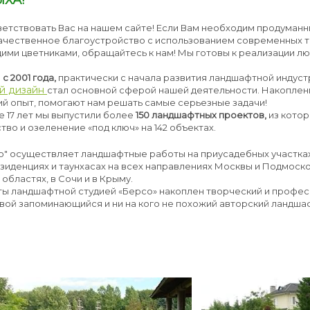
ЫХА!
етствовать Вас на нашем сайте! Если Вам необходим продуманн
ачественное благоустройство с использованием современных те
ими цветниками, обращайтесь к нам! Мы готовы к реализации лю
м
с 2001 года,
практически с начала развития ландшафтной индуст
й дизайн
стал основной сферой нашей деятельности. Накоплен
ий опыт, помогают нам решать самые серьезные задачи!
 17 лет мы выпустили более
150 ландшафтных проектов,
из котор
тво и озеленение «под ключ» на 142 объектах.
о" осуществляет ландшафтные работы на приусадебных участках
зиденциях и таунхасах на всех направлениях Москвы и Подмоско
областях, в Сочи и в Крыму.
ты ландшафтной студией «Берсо» накоплен творческий и професс
вой запоминающийся и ни на кого не похожий авторский ландша