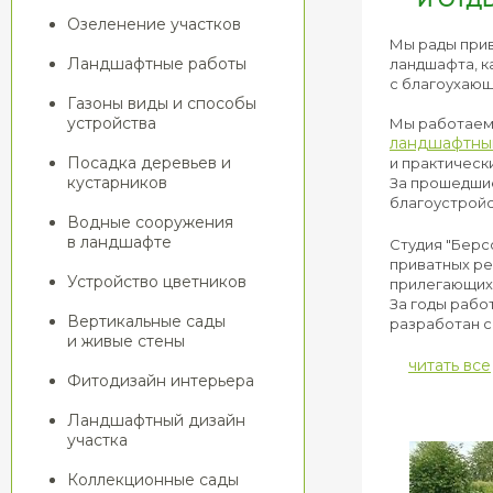
И ОТД
Озеленение участков
Мы рады прив
Ландшафтные работы
ландшафта, к
с благоухающ
Газоны виды и способы
устройства
Мы работае
ландшафтны
Посадка деревьев и
и практическ
кустарников
За прошедшие
благоустройс
Водные сооружения
в ландшафте
Студия "Берс
приватных ре
Устройство цветников
прилегающих 
За годы рабо
Вертикальные сады
разработан с
и живые стены
читать все
Фитодизайн интерьера
Ландшафтный дизайн
участка
Коллекционные сады