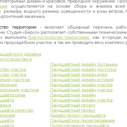
еповторимый дизайн и красивое, природное окружение. Пр
ание
осуществляется на основе сбора и анализа всей
 рельефа, водного режима, освещенности и розы ветров, п
едпочтений заказчика.
йство территории
- включает обширный перечень рабо
ми. Студия «Берсо» располагает собственными техническим
ки выполнять
благоустройство территории
, как в городе, з
м приусадебном участке, а так же проводить весь комплекс р
ндшафтного дизайна
гоустройство и
Ландшафтный дизайн: Ботаника
ство участка
Ландшафтный дизайн доступно
ство участка
Ландшафтный дизайн идеи
ения участков
Ландшафтный дизайн история
еленение
Ландшафтный дизайн участка
еленение участков
Ландшафтный дизайн участка
дшафта цены
Ландшафтный дизайн
дшафта
Ландшафтный дизайн участка
ально
Ландшафтный проект
дшафта качество
Ландшафтный проект
ленения
Дизайн-проект ландшафта
дшафта
Ландшафтное проектирование
дшафта
Проектирование ландшафта