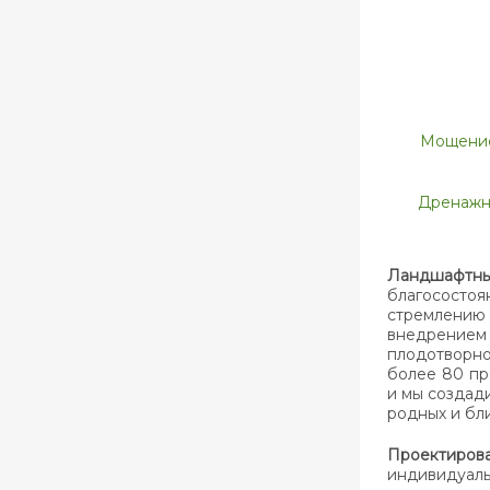
Мощени
Дренажн
Ландшафтн
благососто
стремлению
внедрением
плодотворно
более 80 пр
и мы создад
родных и бли
Проектиров
индивидуаль