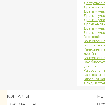
Доступное о
Дренаж осо
Дренаж уча
Дренаж уча
Дренаж уча
Дренажная 
Дренаж уча
Дренаж уча
Это необычн
Качественна
озеленение
Качественн
дизайн
Качественно
Как благоус
участка
Как озелени
Как правиль
Классифика
Ландшафтны
КОНТАКТЫ
МЕ
+7 (495) 641-77-40
О с