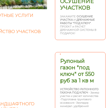
ОСУШЕНИЕ
УЧАСТКОВ
ТНЫЕ УСЛУГИ
ЗАКАЖИТЕ
ОСУШЕНИЕ
УЧАСТКА
И
ДРЕНАЖНЫЕ
РАБОТЫ "ПОД КЛЮЧ"
.
ПРОЕКТ и РАСЧЕТ
ДРЕНАЖНОЙ СИСТЕМЫ В
ЙСТВО УЧАСТКОВ
ПОДАРОК!
Рулоный
газон "под
ключ" от 550
руб за 1 кв м
УСТРОЙСТВО РУЛОННОГО
ГАЗОНА ПОД КЛЮЧ
- Замер
участка и расчет количества
-Подготовка грунтового
основания -Закладка
АНДШАФТНОГО
минерал. удобрений