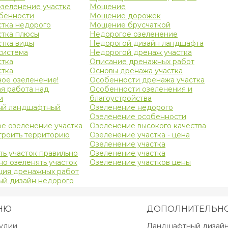
зеленение участка
Мощение
бенности
Мощение дорожек
стка недорого
Мощение брусчаткой
стка плюсы
Недорогое озеленение
стка виды
Недорогой дизайн ландшафта
система
Недорогой дренаж участка
стка
Описание дренажных работ
стка
Основы дренажа участка
ое озеленение!
Особенности дренажа участка
я работа над
Особенности озеленения и
м
благоустройства
ый ландшафтный
Озеленение недорого
Озеленение особенности
е озеленение участка
Озеленение высокого качества
троить территорию
Озеленение участка - цена
Озеленение участка
ть участок правильно
Озеленение участка
но озеленять участок
Озеленение участков цены
ция дренажных работ
й дизайн недорого
НЮ
ДОПОЛНИТЕЛЬН
тудии
Ландшафтный дизайн 