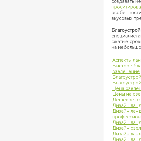
создавать н
проектиров
особенности
вкусовых пр
Благоустро
специалиста
сжатые сро
на небольшо
Аспекты ла
Быстрое бла
озеленение
Благоустрой
Благоустрой
Цена озелен
Цены на оз
Дешевое оз
Дизайн лан
Дизайн лан
профессион
Дизайн лан
Дизайн озе
Дизайн лан
Дизайн лан