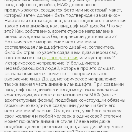
ландшафтного дизайна, МАФ досконально
продумываются, создается фото или некоторый макет,
который затем должен быть подтвержден заказчиком.
Настоящая статья сделана для полноценного понимания
такого типа дизайна, как ландшафтный дизайн. Что же
это? Как, собственно, архитектурное направление
оказалось в, казалось бы, творческой деятельности?
Ботаническое направление неотъемлемая
составляющая ландшафтного дизайна, согласитесь,
было бы странно узреть созданный дизайнером сад,
в котором нет ни
одного растения
или кустарника?
Историческое направление. У большинства
неразбирающихся людей, которые про это слышат,
сначала появляется комично — вопросительное
выражение лица. Да, да, историческое направление
так же важная часть дизайна ландшафта. При создании
ландшафтного дизайна иногда могут использоваться
конструкции, которые ещё называются МАФ (малые
архитектурные формы), подобные конструкции обязаны
гармонично входить в созданный дизайн и быть его
неотъемлемой частью. Озадачьтесь, у любого человека
свои желания и любой человек в одинаковой степени
может пожелать дизайн в стиле 17 века или даже
подобие древнегреческих садов, а как дизайнер может