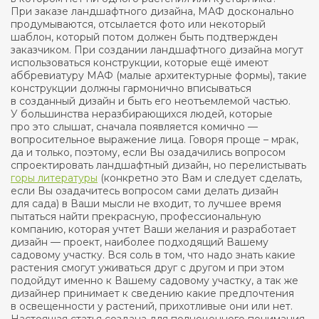
При заказе ландшафтного дизайна, МАФ досконально
продумываются, отсылается фото или некоторый
шаблон, который потом должен быть подтвержден
заказчиком. При создании ландшафтного дизайна могут
использоваться конструкции, которые ещё имеют
аббревиатуру МАФ (малые архитектурные формы), такие
конструкции должны гармонично вписываться
в созданный дизайн и быть его неотъемлемой частью.
У большинства неразбирающихся людей, которые
про это слышат, сначала появляется комично —
вопросительное выражение лица. Говоря проще – мрак,
да и только, поэтому, если Вы озадачились вопросом
спроектировать ландшафтный дизайн, но перелистывать
горы литературы
(конкретно это Вам и следует сделать,
если Вы озадачитесь вопросом сами делать дизайн
для сада) в Ваши мысли не входит, то лучшее время
пытаться найти прекрасную, профессиональную
компанию, которая учтет Ваши желания и разработает
дизайн — проект, наиболее подходящий Вашему
садовому участку. Вся соль в том, что надо знать какие
растения смогут уживаться друг с другом и при этом
подойдут именно к Вашему садовому участку, а так же
дизайнер принимает к сведению какие предпочтения
в освещенности у растений, прихотливые они или нет.