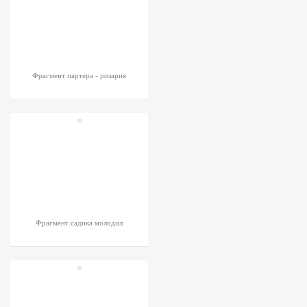
Фрагмент партера - розария
Фрагмент садика молодил