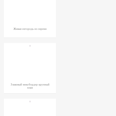
Живая изгородь из сирени
Злаковый миксбордер крупный
план