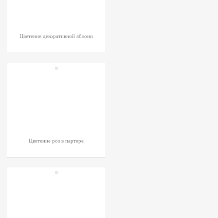
Цветение декоративной яблони
Цветение роз в партере