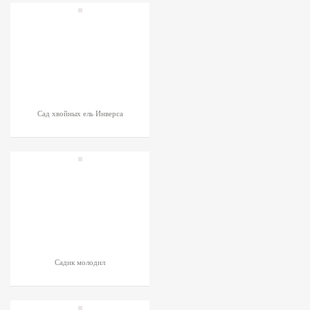
Сад хвойных ель Инверса
Садик молодил