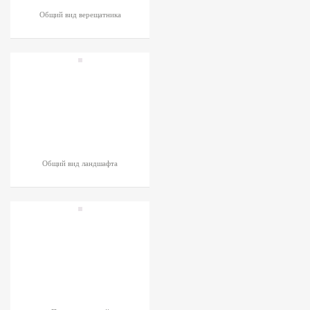
Общий вид верещатника
Общий вид ландшафта