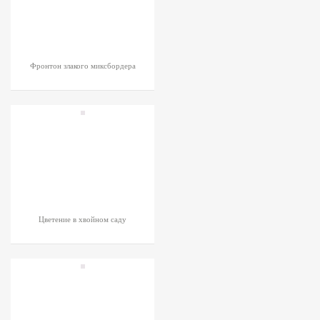
Фронтон злакого миксбордера
Цветение в хвойном саду