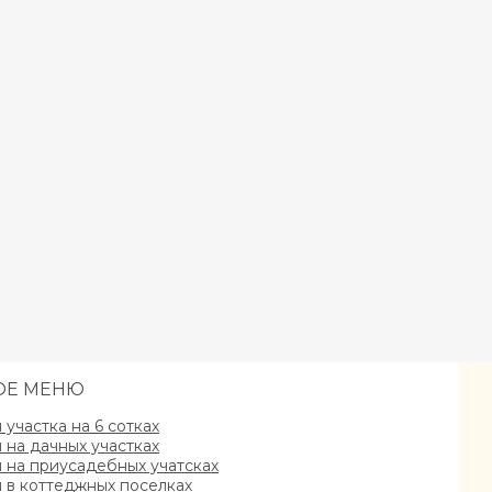
ОЕ МЕНЮ
участка на 6 сотках
на дачных участках
на приусадебных учатсках
в коттеджных поселках