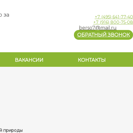
о за
+7
(495)
641-77-40
+7
(916)
800-75-08
berso7@mail.ru
ОБРАТНЫЙ ЗВОНОК
ВАКАНСИИ
КОНТАКТЫ
ой природы