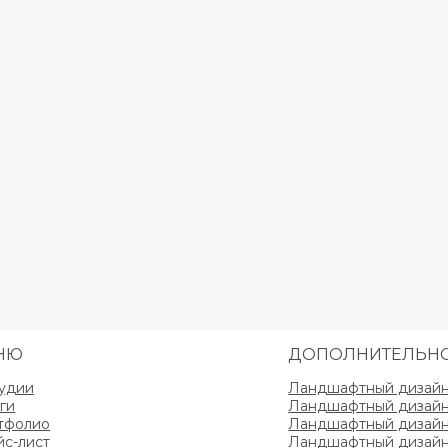
НЮ
ДОПОЛНИТЕЛЬН
тудии
Ландшафтный дизайн 
ги
Ландшафтный дизайн 
тфолио
Ландшафтный дизайн 
йс-лист
Ландшафтный дизайн 