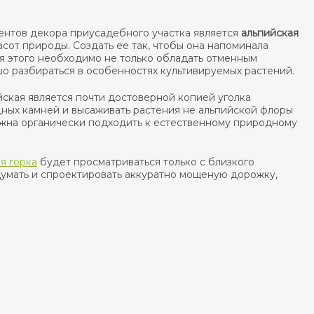
ентов декора приусадебного участка является
альпийская
сот природы. Создать ее так, чтобы она напоминала
ля этого необходимо не только обладать отменным
шо разбираться в особенностях культивируемых растений.
йская является почти достоверной копией уголка
дных камней и высаживать растения не альпийской флоры
лжна органически подходить к естественному природному
я горка
будет просматриваться только с близкого
думать и спроектировать аккуратно мощеную дорожку,